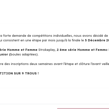
 la forte demande de compétitions individuelles, nous avons décidé de
i consistent en une étape par mois jusqu’à la finale le
5 Décembre 2
série Homme et Femme
Strokeplay,
2 ème série Homme et Femm
e 
unior (
boules adaptées).
e des inscriptions deux semaines avant l’étape et clôture l’avant veille
ITION SUR 9 TROUS !