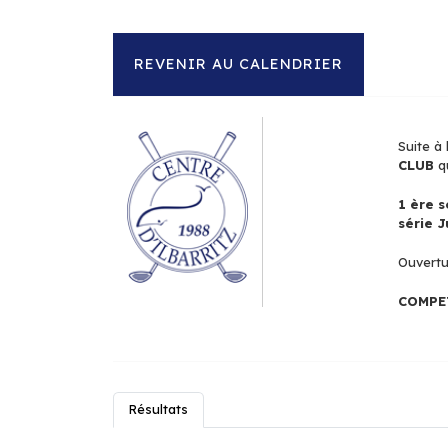
REVENIR AU CALENDRIER
Suite à
CLUB
qu
1 ère 
série J
Ouvertur
COMPET
Résultats