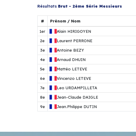
Résultats
Brut - 2ème Série Messieurs
#
Prénom / Nom
1er
Alain
HIRIGOYEN
2e
Laurent
PERRONE
3e
Antoine
BEZY
4e
Arnaud
DHUIN
5e
Mattéo
LETEVE
6e
Vincenzo
LETEVE
7e
Leo
URDAMPILLETA
8e
Jean-Claude
DAIGLE
9e
Jean.Philippe
DUTIN