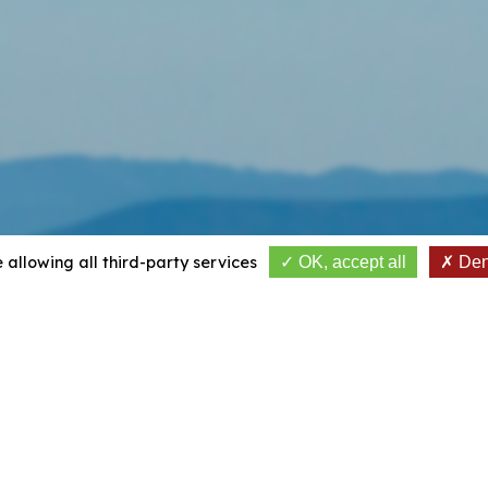
 allowing all third-party services
OK, accept all
Deny