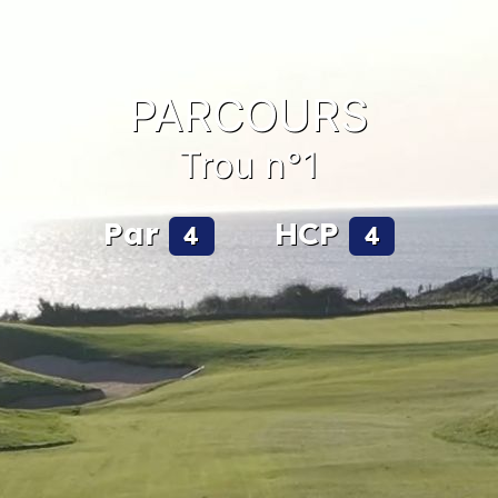
PARCOURS
Trou n°1
Par
HCP
4
4